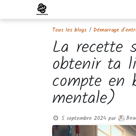
Emplois
Partenaires
Blog
R
Tous les blogs
Démarrage d'entr
La recette 
obtenir ta 
compte en b
mentale)
Beau
5 septembre 2024
par