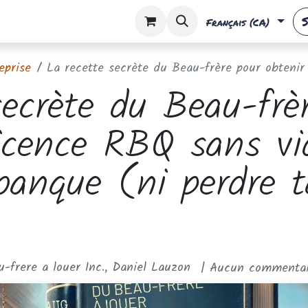
essources
Rendez-vous
Français (CA)
eprise
La recette secrète du Beau-frère pour obtenir ta licence RBQ sans vider
secrète du Beau-frè
licence RBQ sans vi
anque (ni perdre t
-frere a louer Inc., Daniel Lauzon
| Aucun commentair