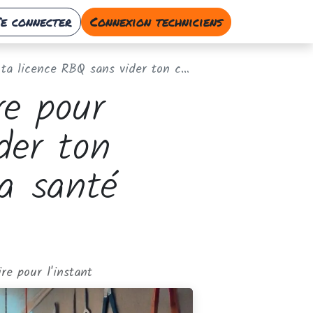
Se connecter
Connexion techniciens
 ton compte en banque (ni perdre ta santé mentale)
re pour
der ton
a santé
e pour l'instant